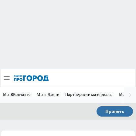
Мы ВКонтакте
Мы в Дзене
Партнерские материалы
Мы в Te
Принять