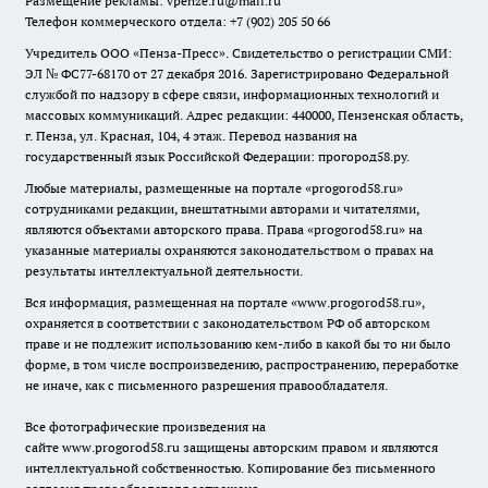
Размещение рекламы: vpenze.ru@mail.ru
Телефон коммерческого отдела: +7 (902) 205 50 66
Учредитель ООО «Пенза-Пресс». Свидетельство о регистрации СМИ:
ЭЛ № ФС77-68170 от 27 декабря 2016. Зарегистрировано Федеральной
службой по надзору в сфере связи, информационных технологий и
массовых коммуникаций. Адрес редакции: 440000, Пензенская область,
г. Пенза, ул. Красная, 104, 4 этаж. Перевод названия на
государственный язык Российской Федерации: прогород58.ру.
Любые материалы, размещенные на портале «
progorod58.ru
»
сотрудниками редакции, внештатными авторами и читателями,
являются объектами авторского права. Права «
progorod58.ru
» на
указанные материалы охраняются законодательством о правах на
результаты интеллектуальной деятельности.
Вся информация, размещенная на портале «
www.progorod58.ru
»,
охраняется в соответствии с законодательством РФ об авторском
праве и не подлежит использованию кем-либо в какой бы то ни было
форме, в том числе воспроизведению, распространению, переработке
не иначе, как с письменного разрешения правообладателя.
Все фотографические произведения на
сайте
www.progorod58.ru
защищены авторским правом и являются
интеллектуальной собственностью. Копирование без письменного