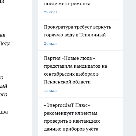
ий
после мега-ремонта
25 июля
Прокуратура требует вернуть
не
горячую воду в Тепличный
Деда
24 июля
Партия «Новые люди»
представила кандидатов на
сентябрьских выборах в
го
Пензенской области
ный
14 июля
ого
«ЭнергосбыТ Плюс»
два
рекомендует клиентам
проверить в квитанциях
данные приборов учёта