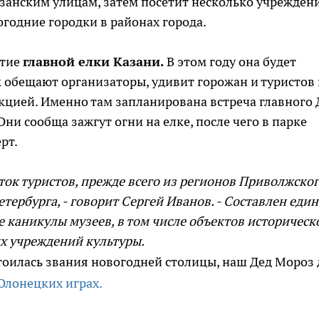
занским улицам, затем посетит несколько учрежден
огодние городки в районах города.
ытие
главной елки Казани.
В этом году она будет
к обещают организаторы, удивит горожан и туристов 
укцией. Именно там запланирована встреча главного 
ни сообща зажгут огни на елке, после чего в парке
рт.
ток туристов, прежде всего из регионов Приволжско
тербурга, - говорит Сергей Иванов. - Составлен еди
 каникулы музеев, в том числе объектов историческ
их учреждений культуры.
стоилась звания новогодней столицы, наш Дед Мороз 
Олонецких играх.