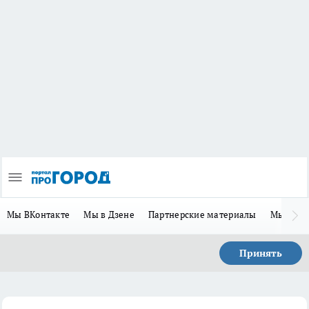
Мы ВКонтакте
Мы в Дзене
Партнерские материалы
Мы в Te
Принять