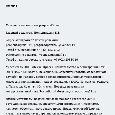
Главная
Сетевое-издание
www.progorod58.ru
Главный редактор: Полудницына Е.В.
Адрес электронной почты редакции:
propenza@mail.ru
, progorodpenza58@yandex.ru
Телефоны редакции: +7 (964) 863 31 33
Размещение рекламы: vpenze.ru@mail.ru
Телефон коммерческого отдела: +7 (902) 205 50 66
Учредитель ООО «Пенза-Пресс». Свидетельство о регистрации СМИ:
ЭЛ № ФС77-68170 от 27 декабря 2016. Зарегистрировано Федеральной
службой по надзору в сфере связи, информационных технологий и
массовых коммуникаций. Адрес редакции: 440000, Пензенская область,
г. Пенза, ул. Красная, 104, 4 этаж. Перевод названия на
государственный язык Российской Федерации: прогород58.ру.
Любые материалы, размещенные на портале «
progorod58.ru
»
сотрудниками редакции, внештатными авторами и читателями,
являются объектами авторского права. Права «
progorod58.ru
» на
указанные материалы охраняются законодательством о правах на