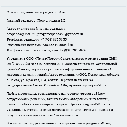
Сетевое-издание
www.progorod58.ru
Главный редактор: Полудницына Е.В.
Адрес электронной почты редакции:
propenza@mail.ru
, progorodpenza58@yandex.ru
Телефоны редакции: +7 (964) 863 31 33
Размещение рекламы: vpenze.ru@mail.ru
Телефон коммерческого отдела: +7 (902) 205 50 66
Учредитель ООО «Пенза-Пресс». Свидетельство о регистрации СМИ:
ЭЛ № ФС77-68170 от 27 декабря 2016. Зарегистрировано Федеральной
службой по надзору в сфере связи, информационных технологий и
массовых коммуникаций. Адрес редакции: 440000, Пензенская область,
г. Пенза, ул. Красная, 104, 4 этаж. Перевод названия на
государственный язык Российской Федерации: прогород58.ру.
Любые материалы, размещенные на портале «
progorod58.ru
»
сотрудниками редакции, внештатными авторами и читателями,
являются объектами авторского права. Права «
progorod58.ru
» на
указанные материалы охраняются законодательством о правах на
результаты интеллектуальной деятельности.
Вся информация, размещенная на портале «
www.progorod58.ru
»,