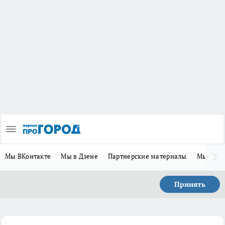
Мы ВКонтакте
Мы в Дзене
Партнерские материалы
Мы в Te
Принять