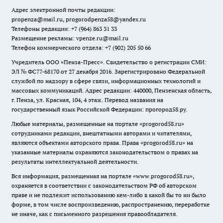
Адрес электронной почты редакции:
propenza@mail.ru
, progorodpenza58@yandex.ru
Телефоны редакции: +7 (964) 863 31 33
Размещение рекламы: vpenze.ru@mail.ru
Телефон коммерческого отдела: +7 (902) 205 50 66
Учредитель ООО «Пенза-Пресс». Свидетельство о регистрации СМИ:
ЭЛ № ФС77-68170 от 27 декабря 2016. Зарегистрировано Федеральной
службой по надзору в сфере связи, информационных технологий и
массовых коммуникаций. Адрес редакции: 440000, Пензенская область,
г. Пенза, ул. Красная, 104, 4 этаж. Перевод названия на
государственный язык Российской Федерации: прогород58.ру.
Любые материалы, размещенные на портале «
progorod58.ru
»
сотрудниками редакции, внештатными авторами и читателями,
являются объектами авторского права. Права «
progorod58.ru
» на
указанные материалы охраняются законодательством о правах на
результаты интеллектуальной деятельности.
Вся информация, размещенная на портале «
www.progorod58.ru
»,
охраняется в соответствии с законодательством РФ об авторском
праве и не подлежит использованию кем-либо в какой бы то ни было
форме, в том числе воспроизведению, распространению, переработке
не иначе, как с письменного разрешения правообладателя.