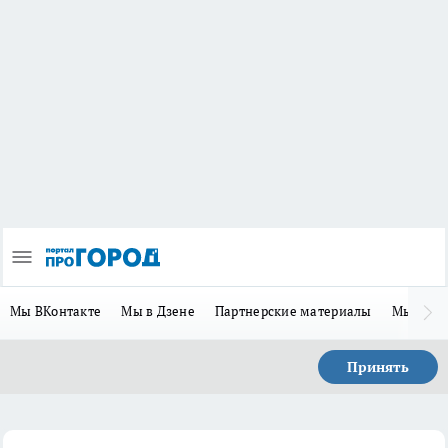
Мы ВКонтакте
Мы в Дзене
Партнерские материалы
Мы в Te
Принять