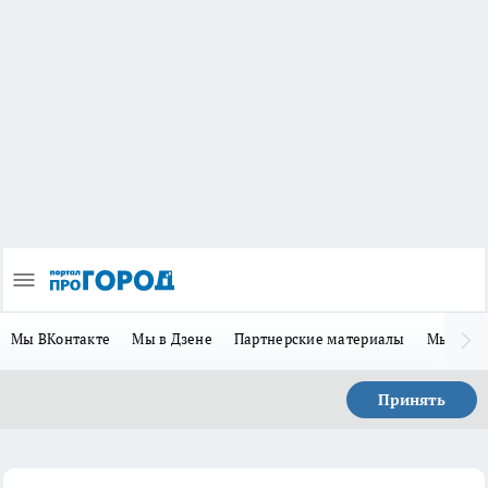
Мы ВКонтакте
Мы в Дзене
Партнерские материалы
Мы в Te
Принять