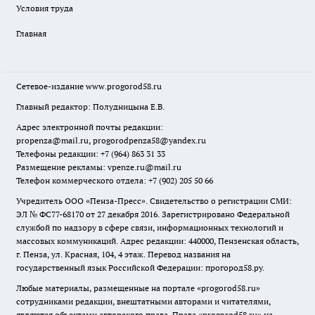
Условия труда
Главная
Сетевое-издание
www.progorod58.ru
Главный редактор: Полудницына Е.В.
Адрес электронной почты редакции:
propenza@mail.ru
, progorodpenza58@yandex.ru
Телефоны редакции: +7 (964) 863 31 33
Размещение рекламы: vpenze.ru@mail.ru
Телефон коммерческого отдела: +7 (902) 205 50 66
Учредитель ООО «Пенза-Пресс». Свидетельство о регистрации СМИ:
ЭЛ № ФС77-68170 от 27 декабря 2016. Зарегистрировано Федеральной
службой по надзору в сфере связи, информационных технологий и
массовых коммуникаций. Адрес редакции: 440000, Пензенская область,
г. Пенза, ул. Красная, 104, 4 этаж. Перевод названия на
государственный язык Российской Федерации: прогород58.ру.
Любые материалы, размещенные на портале «
progorod58.ru
»
сотрудниками редакции, внештатными авторами и читателями,
являются объектами авторского права. Права «
progorod58.ru
» на