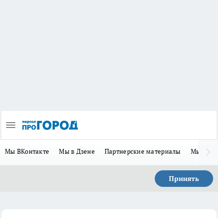
Мы ВКонтакте
Мы в Дзене
Партнерские материалы
Мы в Te
Принять