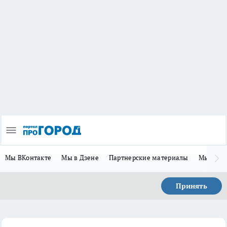
Мы ВКонтакте
Мы в Дзене
Партнерские материалы
Мы в Te
Принять