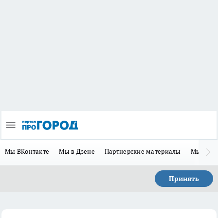
Мы ВКонтакте
Мы в Дзене
Партнерские материалы
Мы в Te
Принять