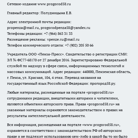
Сетевое-издание
www.progorod58.ru
Главный редактор: Полудницына Е.В.
Адрес электронной почты редакции:
propenza@mail.ru
, progorodpenza58@yandex.ru
Телефоны редакции: +7 (964) 863 31 33
Размещение рекламы: vpenze.ru@mail.ru
Телефон коммерческого отдела: +7 (902) 205 50 66
Учредитель ООО «Пенза-Пресс». Свидетельство о регистрации СМИ:
ЭЛ № ФС77-68170 от 27 декабря 2016. Зарегистрировано Федеральной
службой по надзору в сфере связи, информационных технологий и
массовых коммуникаций. Адрес редакции: 440000, Пензенская область,
г. Пенза, ул. Красная, 104, 4 этаж. Перевод названия на
государственный язык Российской Федерации: прогород58.ру.
Любые материалы, размещенные на портале «
progorod58.ru
»
сотрудниками редакции, внештатными авторами и читателями,
являются объектами авторского права. Права «
progorod58.ru
» на
указанные материалы охраняются законодательством о правах на
результаты интеллектуальной деятельности.
Вся информация, размещенная на портале «
www.progorod58.ru
»,
охраняется в соответствии с законодательством РФ об авторском
праве и не подлежит использованию кем-либо в какой бы то ни было