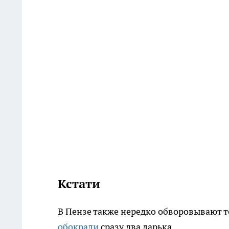
Кстати
В Пензе также нередко обворовывают то
обокрали
сразу два ларька.