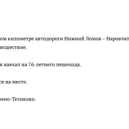
атом километре автодороги Нижний Ломов – Наровча
исшествие.
 наехал на 76-летнего пешехода.
я на месте.
вено-Тезиково.