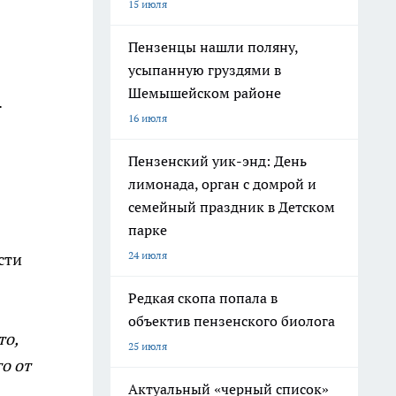
15 июля
Пензенцы нашли поляну,
усыпанную груздями в
Шемышейском районе
.
16 июля
Пензенский уик-энд: День
лимонада, орган с домрой и
семейный праздник в Детском
парке
24 июля
сти
Редкая скопа попала в
объектив пензенского биолога
то,
25 июля
о от
Актуальный «черный список»