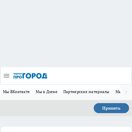
Мы ВКонтакте
Мы в Дзене
Партнерские материалы
Мы в Te
Принять