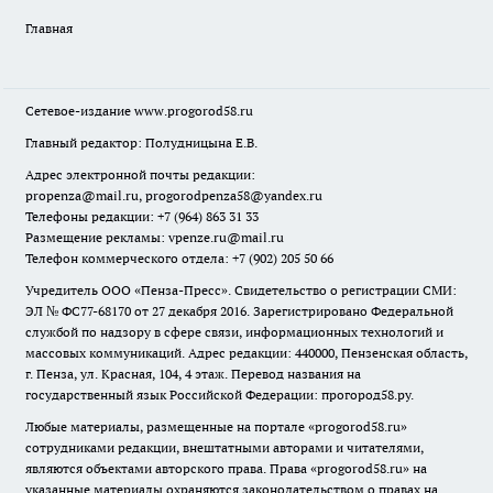
Главная
Сетевое-издание
www.progorod58.ru
Главный редактор: Полудницына Е.В.
Адрес электронной почты редакции:
propenza@mail.ru
, progorodpenza58@yandex.ru
Телефоны редакции: +7 (964) 863 31 33
Размещение рекламы: vpenze.ru@mail.ru
Телефон коммерческого отдела: +7 (902) 205 50 66
Учредитель ООО «Пенза-Пресс». Свидетельство о регистрации СМИ:
ЭЛ № ФС77-68170 от 27 декабря 2016. Зарегистрировано Федеральной
службой по надзору в сфере связи, информационных технологий и
массовых коммуникаций. Адрес редакции: 440000, Пензенская область,
г. Пенза, ул. Красная, 104, 4 этаж. Перевод названия на
государственный язык Российской Федерации: прогород58.ру.
Любые материалы, размещенные на портале «
progorod58.ru
»
сотрудниками редакции, внештатными авторами и читателями,
являются объектами авторского права. Права «
progorod58.ru
» на
указанные материалы охраняются законодательством о правах на