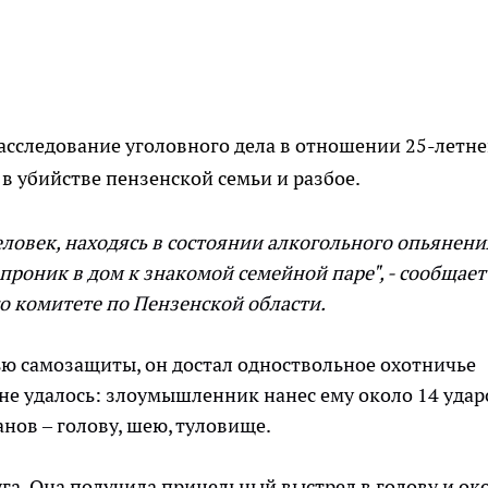
сследование уголовного дела в отношении 25-летне
в убийстве пензенской семьи и разбое.
ловек, находясь в состоянии алкогольного опьянени
проник в дом к знакомой семейной паре", - сообщает
о комитете по Пензенской области.
ью самозащиты, он достал одноствольное охотничье
 не удалось: злоумышленник нанес ему около 14 удар
нов – голову, шею, туловище.
уга. Она получила прицельный выстрел в голову и ок