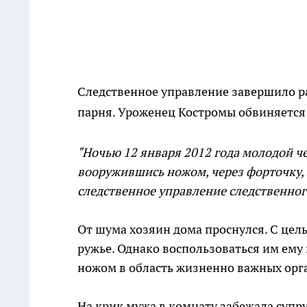
Следственное управление завершило ра
парня. Уроженец Костромы обвиняется 
"Ночью 12 января 2012 года молодой че
вооружившись ножом, через форточку, 
следственное управление следственног
От шума хозяин дома проснулся. С цел
ружье. Однако воспользоваться им ему
ножом в область жизненно важных орга
На крик мужа в комнату забежала супр