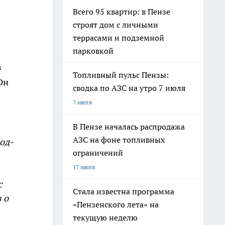
Всего 95 квартир: в Пензе
строят дом с личными
террасами и подземной
парковкой
в
Топливный пульс Пензы:
Он
сводка по АЗС на утро 7 июля
7 июля
В Пензе началась распродажа
АЗС на фоне топливных
од-
ограничений
17 июля
с
Стала известна программа
 о
«Пензенского лета» на
текущую неделю