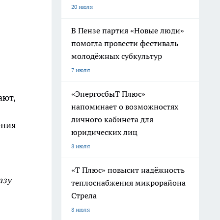
20 июля
В Пензе партия «Новые люди»
помогла провести фестиваль
молодёжных субкультур
7 июля
«ЭнергосбыТ Плюс»
ают,
напоминает о возможностях
личного кабинета для
ения
юридических лиц
8 июля
«Т Плюс» повысит надёжность
азу
теплоснабжения микрорайона
Стрела
8 июля