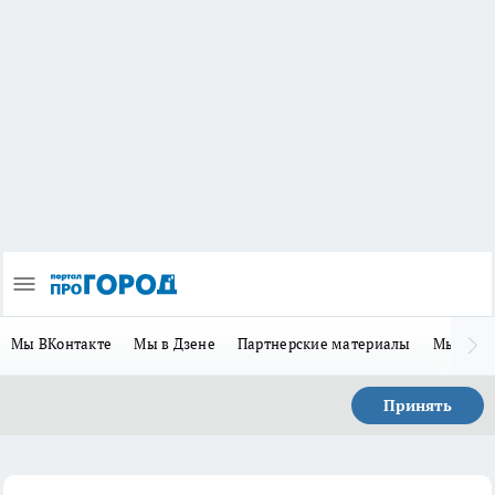
Мы ВКонтакте
Мы в Дзене
Партнерские материалы
Мы в Te
Принять