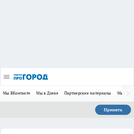
Мы ВКонтакте
Мы в Дзене
Партнерские материалы
Мы в Te
Принять