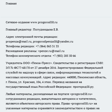
Главная
Сетевое-издание
www.progorod58.ru
Главный редактор: Полудницына Е.В.
Адрес электронной почты редакции:
propenza@mail.ru
, progorodpenza58@yandex.ru
Телефоны редакции: +7 (964) 863 31 33
Размещение рекламы: vpenze.ru@mail.ru
Телефон коммерческого отдела: +7 (902) 205 50 66
Учредитель ООО «Пенза-Пресс». Свидетельство о регистрации СМИ:
ЭЛ № ФС77-68170 от 27 декабря 2016. Зарегистрировано Федеральной
службой по надзору в сфере связи, информационных технологий и
массовых коммуникаций. Адрес редакции: 440000, Пензенская область,
г. Пенза, ул. Красная, 104, 4 этаж. Перевод названия на
государственный язык Российской Федерации: прогород58.ру.
Любые материалы, размещенные на портале «
progorod58.ru
»
сотрудниками редакции, внештатными авторами и читателями,
являются объектами авторского права. Права «
progorod58.ru
» на
указанные материалы охраняются законодательством о правах на