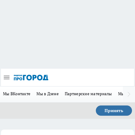
Мы ВКонтакте
Мы в Дзене
Партнерские материалы
Мы в Te
Принять