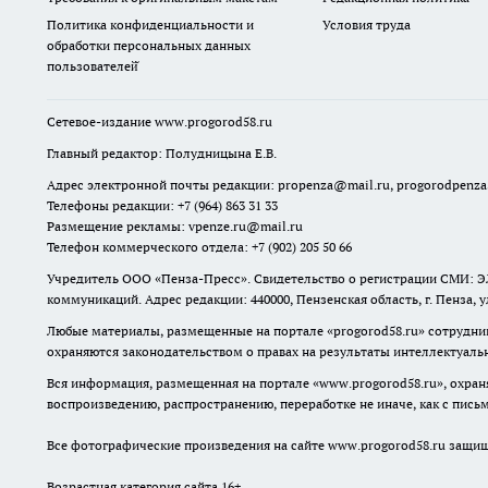
Политика конфиденциальности и
Условия труда
обработки персональных данных
пользователей̆
Сетевое-издание
www.progorod58.ru
Главный редактор: Полудницына Е.В.
Адрес электронной почты редакции:
propenza@mail.ru
, progorodpenz
Телефоны редакции: +7 (964) 863 31 33
Размещение рекламы: vpenze.ru@mail.ru
Телефон коммерческого отдела: +7 (902) 205 50 66
Учредитель ООО «Пенза-Пресс». Свидетельство о регистрации СМИ: ЭЛ
коммуникаций. Адрес редакции: 440000, Пензенская область, г. Пенза, 
Любые материалы, размещенные на портале «
progorod58.ru
» сотрудни
охраняются законодательством о правах на результаты интеллектуаль
Вся информация, размещенная на портале «
www.progorod58.ru
», охра
воспроизведению, распространению, переработке не иначе, как с пис
Все фотографические произведения на сайте
www.progorod58.ru
защище
Возрастная категория сайта 16+.