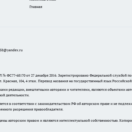
Главная
a58@yandex.ru
 № ФС77-68170 от 27 декабря 2016. Зарегистрировано Федеральной службой п
ул. Красная, 104, 4 этаж. Перевод названия на государственный язык Российско
ками редакции, внештатными авторами и читателями, являются объектами авто
ной деятельности.
няется в соответствии с законодательством РФ об авторском праве и не подлеж
ьменного разрешения правообладателя.
ны авторским правом и являются интеллектуальной собственностью. Копиров