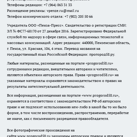
Телефоны редакции: +7 (964) 863 31 33
Размещение рекламы: vpenze.ru@mail.ru
Телефон коммерческого отдела: +7 (902) 205 50 66
Учредитель ООО «Пенза-Пресс». Свидетельство о регистрации СМИ:
ЭЛ № ФС77-68170 от 27 декабря 2016. Зарегистрировано Федеральной
службой по надзору в сфере связи, информационных технологий и
массовых коммуникаций. Адрес редакции: 440000, Пензенская область,
г. Пенза, ул. Красная, 104, 4 этаж. Перевод названия на
государственный язык Российской Федерации: прогород58.ру.
Любые материалы, размещенные на портале «
progorod58.ru
»
сотрудниками редакции, внештатными авторами и читателями,
являются объектами авторского права. Права «
progorod58.ru
» на
указанные материалы охраняются законодательством о правах на
результаты интеллектуальной деятельности.
Вся информация, размещенная на портале «
www.progorod58.ru
»,
охраняется в соответствии с законодательством РФ об авторском
праве и не подлежит использованию кем-либо в какой бы то ни было
форме, в том числе воспроизведению, распространению, переработке
не иначе, как с письменного разрешения правообладателя.
Все фотографические произведения на
сайте
www.progorod58.ru
защищены авторским правом и являются