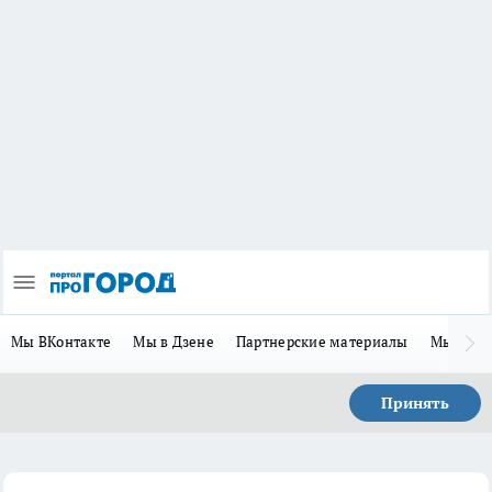
Мы ВКонтакте
Мы в Дзене
Партнерские материалы
Мы в Te
Принять