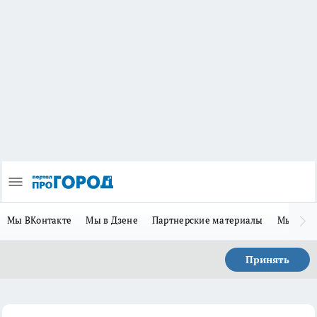
Мы ВКонтакте
Мы в Дзене
Партнерские материалы
Мы в Te
Принять