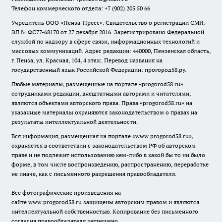
Телефон коммерческого отдела: +7 (902) 205 50 66
Учредитель ООО «Пенза-Пресс». Свидетельство о регистрации СМИ:
ЭЛ № ФС77-68170 от 27 декабря 2016. Зарегистрировано Федеральной
службой по надзору в сфере связи, информационных технологий и
массовых коммуникаций. Адрес редакции: 440000, Пензенская область,
г. Пенза, ул. Красная, 104, 4 этаж. Перевод названия на
государственный язык Российской Федерации: прогород58.ру.
Любые материалы, размещенные на портале «
progorod58.ru
»
сотрудниками редакции, внештатными авторами и читателями,
являются объектами авторского права. Права «
progorod58.ru
» на
указанные материалы охраняются законодательством о правах на
результаты интеллектуальной деятельности.
Вся информация, размещенная на портале «
www.progorod58.ru
»,
охраняется в соответствии с законодательством РФ об авторском
праве и не подлежит использованию кем-либо в какой бы то ни было
форме, в том числе воспроизведению, распространению, переработке
не иначе, как с письменного разрешения правообладателя.
Все фотографические произведения на
сайте
www.progorod58.ru
защищены авторским правом и являются
интеллектуальной собственностью. Копирование без письменного
согласия правообладателя запрещено.