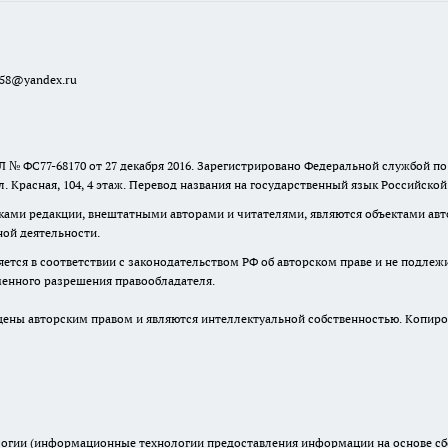
a58@yandex.ru
 № ФС77-68170 от 27 декабря 2016. Зарегистрировано Федеральной службой п
ул. Красная, 104, 4 этаж. Перевод названия на государственный язык Российско
ками редакции, внештатными авторами и читателями, являются объектами авто
ной деятельности.
няется в соответствии с законодательством РФ об авторском праве и не подлеж
ьменного разрешения правообладателя.
ны авторским правом и являются интеллектуальной собственностью. Копиров
гии (информационные технологии предоставления информации на основе сбор