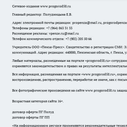
Сетевое-издание
www.progorod58.ru
Главный редактор: Полудницына Е.В.
Адрес электронной почты редакции:
propenza@mail.ru
, progorodpenz
Телефоны редакции: +7 (964) 863 31 33
Размещение рекламы: vpenze.ru@mail.ru
Телефон коммерческого отдела: +7 (902) 205 50 66
Учредитель ООО «Пенза-Пресс». Свидетельство о регистрации СМИ: ЭЛ
коммуникаций. Адрес редакции: 440000, Пензенская область, г. Пенза, 
Любые материалы, размещенные на портале «
progorod58.ru
» сотрудни
охраняются законодательством о правах на результаты интеллектуаль
Вся информация, размещенная на портале «
www.progorod58.ru
», охра
воспроизведению, распространению, переработке не иначе, как с пис
Все фотографические произведения на сайте
www.progorod58.ru
защище
Возрастная категория сайта 16+.
договор оферта ПГ Полуд
договор оферты ПГ ПП
«На информационном ресурсе применяются рекомендательные техноло