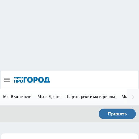
Мы ВКонтакте
Мы в Дзене
Партнерские материалы
Мы в Te
Принять