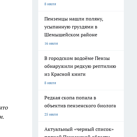
8 июля
Пензенцы нашли поляну,
усыпанную груздями в
Шемышейском районе
16 июля
В городском водоёме Пензы
обнаружили редкую рептилию
из Красной книги
8 июля
Редкая скопа попала в
объектив пензенского биолога
что
25 июля
и.
Актуальный «черный список»