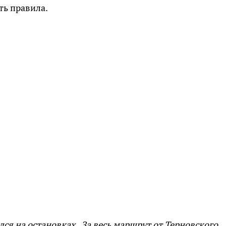
ть правила.
ся на остановках. За весь маршрут от Терновского