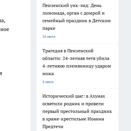
Пензенский уик-энд: День
лимонада, орган с домрой и
а,
семейный праздник в Детском
парке
нное
24 июля
Трагедия в Пензенской
области: 24-летняя тетя убила
4-летнюю племянницу ударом
я
ножа
8 июля
Исторический шаг: в Ахунах
освятили родник и провели
первый престольный праздник
в храме-крестильне Иоанна
Предтечи