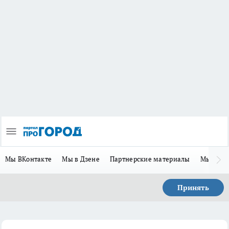
Мы ВКонтакте
Мы в Дзене
Партнерские материалы
Мы в Te
Принять