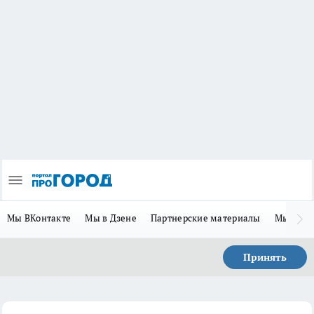
Мы ВКонтакте
Мы в Дзене
Партнерские материалы
Мы в Te
Принять