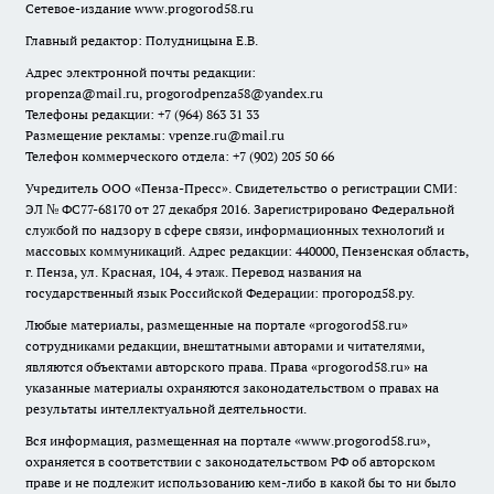
Сетевое-издание
www.progorod58.ru
Главный редактор: Полудницына Е.В.
Адрес электронной почты редакции:
propenza@mail.ru
, progorodpenza58@yandex.ru
Телефоны редакции: +7 (964) 863 31 33
Размещение рекламы: vpenze.ru@mail.ru
Телефон коммерческого отдела: +7 (902) 205 50 66
Учредитель ООО «Пенза-Пресс». Свидетельство о регистрации СМИ:
ЭЛ № ФС77-68170 от 27 декабря 2016. Зарегистрировано Федеральной
службой по надзору в сфере связи, информационных технологий и
массовых коммуникаций. Адрес редакции: 440000, Пензенская область,
г. Пенза, ул. Красная, 104, 4 этаж. Перевод названия на
государственный язык Российской Федерации: прогород58.ру.
Любые материалы, размещенные на портале «
progorod58.ru
»
сотрудниками редакции, внештатными авторами и читателями,
являются объектами авторского права. Права «
progorod58.ru
» на
указанные материалы охраняются законодательством о правах на
результаты интеллектуальной деятельности.
Вся информация, размещенная на портале «
www.progorod58.ru
»,
охраняется в соответствии с законодательством РФ об авторском
праве и не подлежит использованию кем-либо в какой бы то ни было