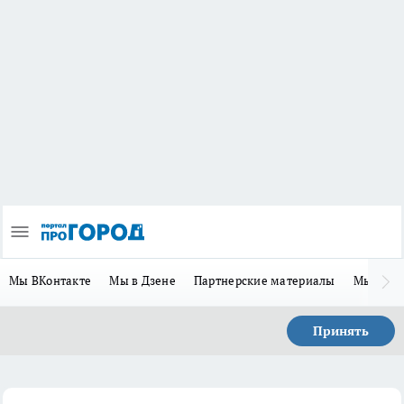
Мы ВКонтакте
Мы в Дзене
Партнерские материалы
Мы в Te
Принять