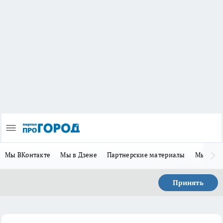
Мы ВКонтакте
Мы в Дзене
Партнерские материалы
Мы в Te
Принять