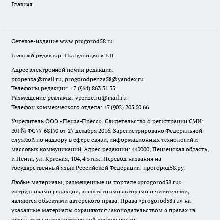
Главная
Сетевое-издание
www.progorod58.ru
Главный редактор: Полудницына Е.В.
Адрес электронной почты редакции:
propenza@mail.ru
, progorodpenza58@yandex.ru
Телефоны редакции: +7 (964) 863 31 33
Размещение рекламы: vpenze.ru@mail.ru
Телефон коммерческого отдела: +7 (902) 205 50 66
Учредитель ООО «Пенза-Пресс». Свидетельство о регистрации СМИ:
ЭЛ № ФС77-68170 от 27 декабря 2016. Зарегистрировано Федеральной
службой по надзору в сфере связи, информационных технологий и
массовых коммуникаций. Адрес редакции: 440000, Пензенская область,
г. Пенза, ул. Красная, 104, 4 этаж. Перевод названия на
государственный язык Российской Федерации: прогород58.ру.
Любые материалы, размещенные на портале «
progorod58.ru
»
сотрудниками редакции, внештатными авторами и читателями,
являются объектами авторского права. Права «
progorod58.ru
» на
указанные материалы охраняются законодательством о правах на
результаты интеллектуальной деятельности.