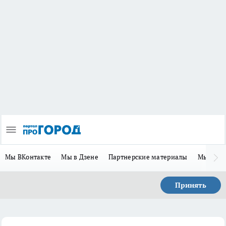
Мы ВКонтакте
Мы в Дзене
Партнерские материалы
Мы в Te
Принять