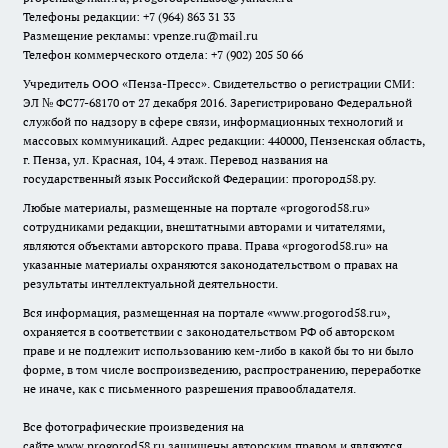
Телефоны редакции: +7 (964) 863 31 33
Размещение рекламы: vpenze.ru@mail.ru
Телефон коммерческого отдела: +7 (902) 205 50 66
Учредитель ООО «Пенза-Пресс». Свидетельство о регистрации СМИ:
ЭЛ № ФС77-68170 от 27 декабря 2016. Зарегистрировано Федеральной
службой по надзору в сфере связи, информационных технологий и
массовых коммуникаций. Адрес редакции: 440000, Пензенская область,
г. Пенза, ул. Красная, 104, 4 этаж. Перевод названия на
государственный язык Российской Федерации: прогород58.ру.
Любые материалы, размещенные на портале «
progorod58.ru
»
сотрудниками редакции, внештатными авторами и читателями,
являются объектами авторского права. Права «
progorod58.ru
» на
указанные материалы охраняются законодательством о правах на
результаты интеллектуальной деятельности.
Вся информация, размещенная на портале «
www.progorod58.ru
»,
охраняется в соответствии с законодательством РФ об авторском
праве и не подлежит использованию кем-либо в какой бы то ни было
форме, в том числе воспроизведению, распространению, переработке
не иначе, как с письменного разрешения правообладателя.
Все фотографические произведения на
сайте
www.progorod58.ru
защищены авторским правом и являются