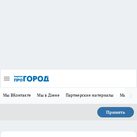
Мы ВКонтакте
Мы в Дзене
Партнерские материалы
Мы в Te
Принять