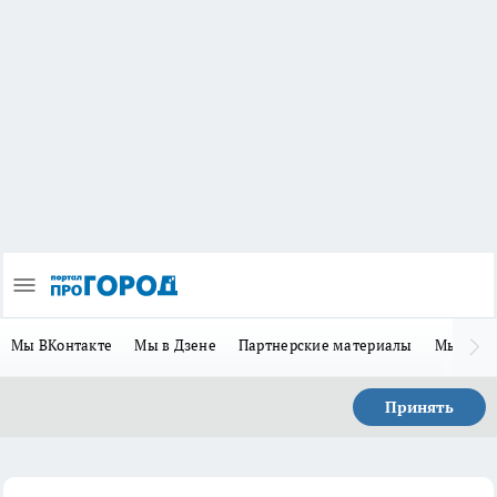
Мы ВКонтакте
Мы в Дзене
Партнерские материалы
Мы в Te
Принять