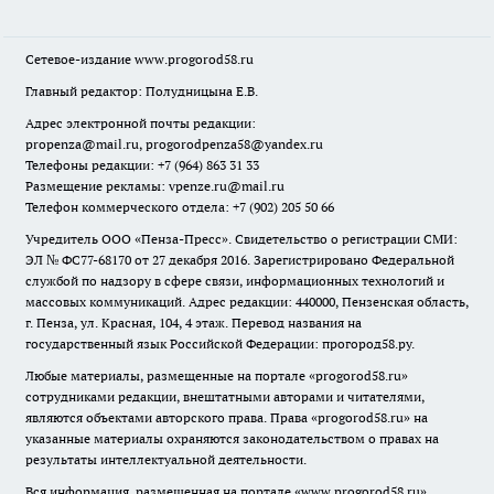
Сетевое-издание
www.progorod58.ru
Главный редактор: Полудницына Е.В.
Адрес электронной почты редакции:
propenza@mail.ru
, progorodpenza58@yandex.ru
Телефоны редакции: +7 (964) 863 31 33
Размещение рекламы: vpenze.ru@mail.ru
Телефон коммерческого отдела: +7 (902) 205 50 66
Учредитель ООО «Пенза-Пресс». Свидетельство о регистрации СМИ:
ЭЛ № ФС77-68170 от 27 декабря 2016. Зарегистрировано Федеральной
службой по надзору в сфере связи, информационных технологий и
массовых коммуникаций. Адрес редакции: 440000, Пензенская область,
г. Пенза, ул. Красная, 104, 4 этаж. Перевод названия на
государственный язык Российской Федерации: прогород58.ру.
Любые материалы, размещенные на портале «
progorod58.ru
»
сотрудниками редакции, внештатными авторами и читателями,
являются объектами авторского права. Права «
progorod58.ru
» на
указанные материалы охраняются законодательством о правах на
результаты интеллектуальной деятельности.
Вся информация, размещенная на портале «
www.progorod58.ru
»,