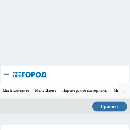
Мы ВКонтакте
Мы в Дзене
Партнерские материалы
Мы в Te
Принять