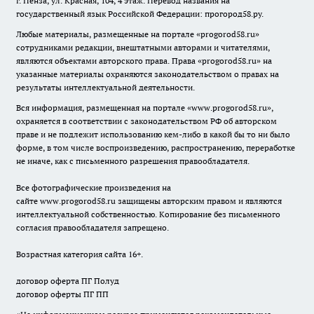
г. Пенза, ул. Красная, 104, 4 этаж. Перевод названия на
государственный язык Российской Федерации: прогород58.ру.
Любые материалы, размещенные на портале «
progorod58.ru
»
сотрудниками редакции, внештатными авторами и читателями,
являются объектами авторского права. Права «
progorod58.ru
» на
указанные материалы охраняются законодательством о правах на
результаты интеллектуальной деятельности.
Вся информация, размещенная на портале «
www.progorod58.ru
»,
охраняется в соответствии с законодательством РФ об авторском
праве и не подлежит использованию кем-либо в какой бы то ни было
форме, в том числе воспроизведению, распространению, переработке
не иначе, как с письменного разрешения правообладателя.
Все фотографические произведения на
сайте
www.progorod58.ru
защищены авторским правом и являются
интеллектуальной собственностью. Копирование без письменного
согласия правообладателя запрещено.
Возрастная категория сайта 16+.
договор оферта ПГ Полуд
договор оферты ПГ ПП