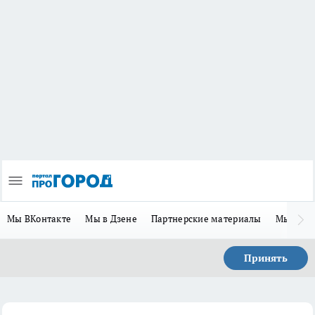
Мы ВКонтакте
Мы в Дзене
Партнерские материалы
Мы в Te
Принять