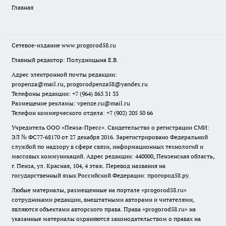
Главная
Сетевое-издание
www.progorod58.ru
Главный редактор: Полудницына Е.В.
Адрес электронной почты редакции:
propenza@mail.ru
, progorodpenza58@yandex.ru
Телефоны редакции: +7 (964) 863 31 33
Размещение рекламы: vpenze.ru@mail.ru
Телефон коммерческого отдела: +7 (902) 205 50 66
Учредитель ООО «Пенза-Пресс». Свидетельство о регистрации СМИ:
ЭЛ № ФС77-68170 от 27 декабря 2016. Зарегистрировано Федеральной
службой по надзору в сфере связи, информационных технологий и
массовых коммуникаций. Адрес редакции: 440000, Пензенская область,
г. Пенза, ул. Красная, 104, 4 этаж. Перевод названия на
государственный язык Российской Федерации: прогород58.ру.
Любые материалы, размещенные на портале «
progorod58.ru
»
сотрудниками редакции, внештатными авторами и читателями,
являются объектами авторского права. Права «
progorod58.ru
» на
указанные материалы охраняются законодательством о правах на