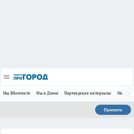
Мы ВКонтакте
Мы в Дзене
Партнерские материалы
Мы в Te
Принять