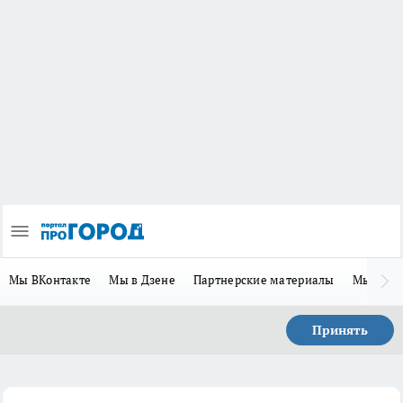
Мы ВКонтакте
Мы в Дзене
Партнерские материалы
Мы в Te
Принять