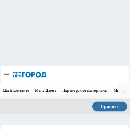
Мы ВКонтакте
Мы в Дзене
Партнерские материалы
Мы в Te
Принять