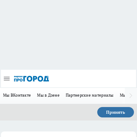
Мы ВКонтакте
Мы в Дзене
Партнерские материалы
Мы в Te
Принять