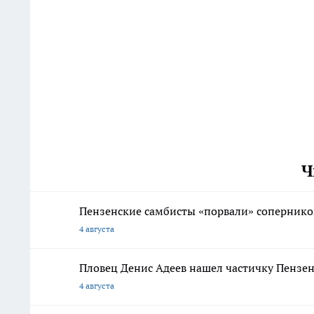
Ч
Пензенские самбисты «порвали» соперник
4 августа
Пловец Денис Адеев нашел частичку Пензен
4 августа