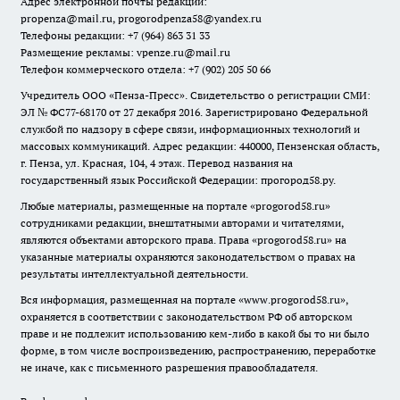
Адрес электронной почты редакции:
propenza@mail.ru
, progorodpenza58@yandex.ru
Телефоны редакции: +7 (964) 863 31 33
Размещение рекламы: vpenze.ru@mail.ru
Телефон коммерческого отдела: +7 (902) 205 50 66
Учредитель ООО «Пенза-Пресс». Свидетельство о регистрации СМИ:
ЭЛ № ФС77-68170 от 27 декабря 2016. Зарегистрировано Федеральной
службой по надзору в сфере связи, информационных технологий и
массовых коммуникаций. Адрес редакции: 440000, Пензенская область,
г. Пенза, ул. Красная, 104, 4 этаж. Перевод названия на
государственный язык Российской Федерации: прогород58.ру.
Любые материалы, размещенные на портале «
progorod58.ru
»
сотрудниками редакции, внештатными авторами и читателями,
являются объектами авторского права. Права «
progorod58.ru
» на
указанные материалы охраняются законодательством о правах на
результаты интеллектуальной деятельности.
Вся информация, размещенная на портале «
www.progorod58.ru
»,
охраняется в соответствии с законодательством РФ об авторском
праве и не подлежит использованию кем-либо в какой бы то ни было
форме, в том числе воспроизведению, распространению, переработке
не иначе, как с письменного разрешения правообладателя.