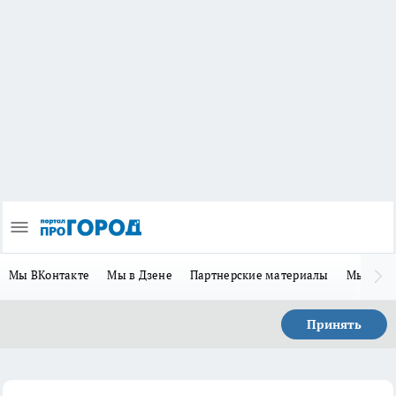
Мы ВКонтакте
Мы в Дзене
Партнерские материалы
Мы в Te
Принять