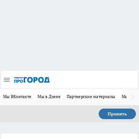
Мы ВКонтакте
Мы в Дзене
Партнерские материалы
Мы в Te
Принять