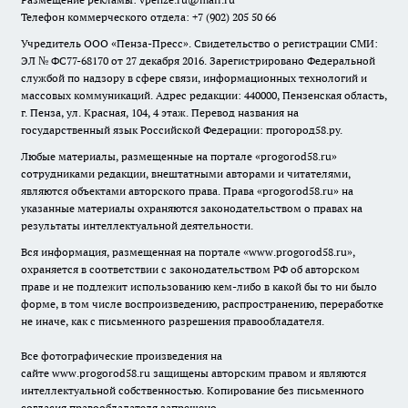
Телефон коммерческого отдела: +7 (902) 205 50 66
Учредитель ООО «Пенза-Пресс». Свидетельство о регистрации СМИ:
ЭЛ № ФС77-68170 от 27 декабря 2016. Зарегистрировано Федеральной
службой по надзору в сфере связи, информационных технологий и
массовых коммуникаций. Адрес редакции: 440000, Пензенская область,
г. Пенза, ул. Красная, 104, 4 этаж. Перевод названия на
государственный язык Российской Федерации: прогород58.ру.
Любые материалы, размещенные на портале «
progorod58.ru
»
сотрудниками редакции, внештатными авторами и читателями,
являются объектами авторского права. Права «
progorod58.ru
» на
указанные материалы охраняются законодательством о правах на
результаты интеллектуальной деятельности.
Вся информация, размещенная на портале «
www.progorod58.ru
»,
охраняется в соответствии с законодательством РФ об авторском
праве и не подлежит использованию кем-либо в какой бы то ни было
форме, в том числе воспроизведению, распространению, переработке
не иначе, как с письменного разрешения правообладателя.
Все фотографические произведения на
сайте
www.progorod58.ru
защищены авторским правом и являются
интеллектуальной собственностью. Копирование без письменного
согласия правообладателя запрещено.