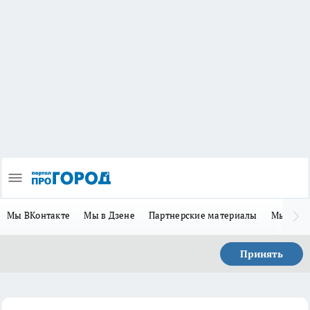
Мы ВКонтакте
Мы в Дзене
Партнерские материалы
Мы в Te
Принять