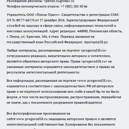
Размещение рекламы: vpenze.ru@mail.ru
Телефон коммерческого отдела: +7 (902) 205 50 66
Учредитель ООО «Пенза-Пресс». Свидетельство о регистрации СМИ:
ЭЛ № ФС77-68170 от 27 декабря 2016. Зарегистрировано Федеральной
службой по надзору в сфере связи, информационных технологий и
массовых коммуникаций. Адрес редакции: 440000, Пензенская область,
г. Пенза, ул. Красная, 104, 4 этаж. Перевод названия на
государственный язык Российской Федерации: прогород58.ру.
Любые материалы, размещенные на портале «
progorod58.ru
»
сотрудниками редакции, внештатными авторами и читателями,
являются объектами авторского права. Права «
progorod58.ru
» на
указанные материалы охраняются законодательством о правах на
результаты интеллектуальной деятельности.
Вся информация, размещенная на портале «
www.progorod58.ru
»,
охраняется в соответствии с законодательством РФ об авторском
праве и не подлежит использованию кем-либо в какой бы то ни было
форме, в том числе воспроизведению, распространению, переработке
не иначе, как с письменного разрешения правообладателя.
Все фотографические произведения на
сайте
www.progorod58.ru
защищены авторским правом и являются
интеллектуальной собственностью. Копирование без письменного