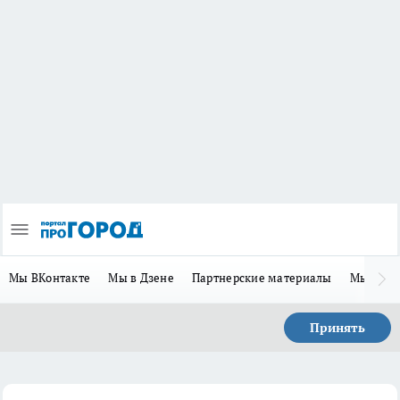
Мы ВКонтакте
Мы в Дзене
Партнерские материалы
Мы в Te
Принять