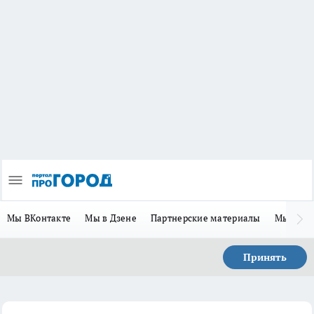
Мы ВКонтакте
Мы в Дзене
Партнерские материалы
Мы в Te
Принять