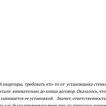
 квартиры, требовать что-то от установщика стенк
тали внимательно до конца договор. Оказалось, что
 занимается ее установкой. Значит, ответственность
 так как были предновогодние дни, то пришлось нани