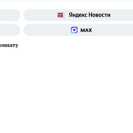
омнату