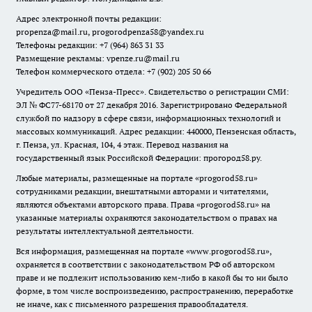
Адрес электронной почты редакции:
propenza@mail.ru
, progorodpenza58@yandex.ru
Телефоны редакции: +7 (964) 863 31 33
Размещение рекламы: vpenze.ru@mail.ru
Телефон коммерческого отдела: +7 (902) 205 50 66
Учредитель ООО «Пенза-Пресс». Свидетельство о регистрации СМИ:
ЭЛ № ФС77-68170 от 27 декабря 2016. Зарегистрировано Федеральной
службой по надзору в сфере связи, информационных технологий и
массовых коммуникаций. Адрес редакции: 440000, Пензенская область,
г. Пенза, ул. Красная, 104, 4 этаж. Перевод названия на
государственный язык Российской Федерации: прогород58.ру.
Любые материалы, размещенные на портале «
progorod58.ru
»
сотрудниками редакции, внештатными авторами и читателями,
являются объектами авторского права. Права «
progorod58.ru
» на
указанные материалы охраняются законодательством о правах на
результаты интеллектуальной деятельности.
Вся информация, размещенная на портале «
www.progorod58.ru
»,
охраняется в соответствии с законодательством РФ об авторском
праве и не подлежит использованию кем-либо в какой бы то ни было
форме, в том числе воспроизведению, распространению, переработке
не иначе, как с письменного разрешения правообладателя.