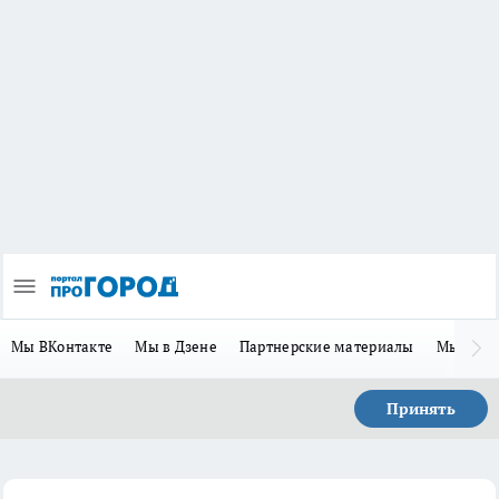
Мы ВКонтакте
Мы в Дзене
Партнерские материалы
Мы в Te
Принять