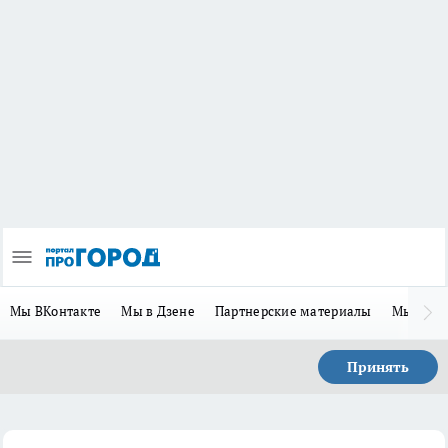
Мы ВКонтакте
Мы в Дзене
Партнерские материалы
Мы в Te
Принять