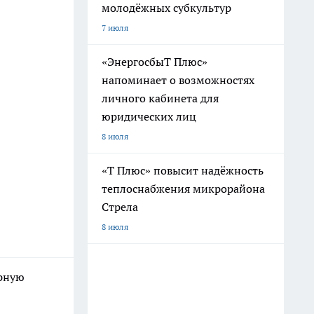
молодёжных субкультур
7 июля
«ЭнергосбыТ Плюс»
напоминает о возможностях
личного кабинета для
юридических лиц
8 июля
«Т Плюс» повысит надёжность
теплоснабжения микрорайона
Стрела
8 июля
орную