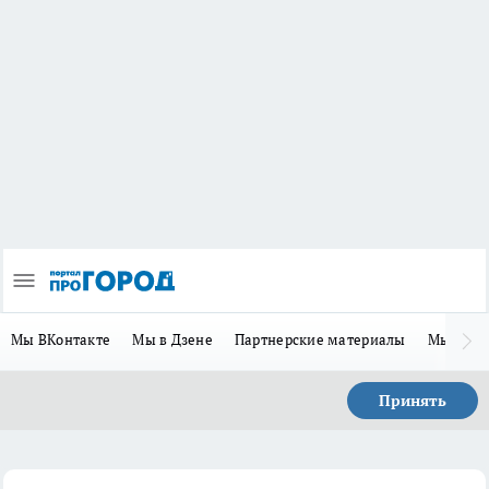
Мы ВКонтакте
Мы в Дзене
Партнерские материалы
Мы в Te
Принять