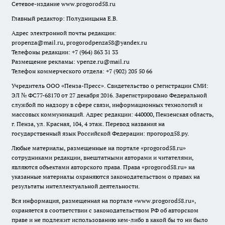
Сетевое-издание
www.progorod58.ru
Главный редактор: Полудницына Е.В.
Адрес электронной почты редакции:
propenza@mail.ru
, progorodpenza58@yandex.ru
Телефоны редакции: +7 (964) 863 31 33
Размещение рекламы: vpenze.ru@mail.ru
Телефон коммерческого отдела: +7 (902) 205 50 66
Учредитель ООО «Пенза-Пресс». Свидетельство о регистрации СМИ:
ЭЛ № ФС77-68170 от 27 декабря 2016. Зарегистрировано Федеральной
службой по надзору в сфере связи, информационных технологий и
массовых коммуникаций. Адрес редакции: 440000, Пензенская область,
г. Пенза, ул. Красная, 104, 4 этаж. Перевод названия на
государственный язык Российской Федерации: прогород58.ру.
Любые материалы, размещенные на портале «
progorod58.ru
»
сотрудниками редакции, внештатными авторами и читателями,
являются объектами авторского права. Права «
progorod58.ru
» на
указанные материалы охраняются законодательством о правах на
результаты интеллектуальной деятельности.
Вся информация, размещенная на портале «
www.progorod58.ru
»,
охраняется в соответствии с законодательством РФ об авторском
праве и не подлежит использованию кем-либо в какой бы то ни было