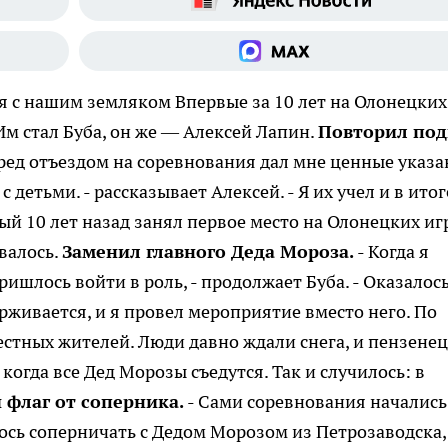
я с нашим земляком
Впервые за 10 лет на Олонецких
Им стал Буба, он же — Алексей Лапин.
Повторил под
ред отъездом на соревнования дал мне ценные указа
с детьми. - рассказывает Алексей. - Я их учел и в итог
й 10 лет назад занял первое место на Олонецких игр
валось.
Заменил главного Деда Мороза.
- Когда я
ишлось войти в роль, - продолжает Буба. - Оказалось
рживается, и я провел мероприятие вместо него. По
естных жителей. Люди давно ждали снега, и пензене
когда все Дед Морозы съедутся. Так и случилось: в
 флаг от соперника.
- Сами соревнования начались
ось соперничать с Дедом Морозом из Петрозаводска, 