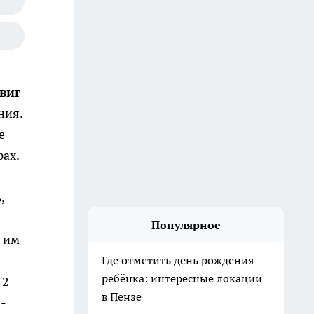
виг
ния.
е
ах.
,
Популярное
ц им
Где отметить день рождения
ребёнка: интересные локации
 2
в Пензе
-