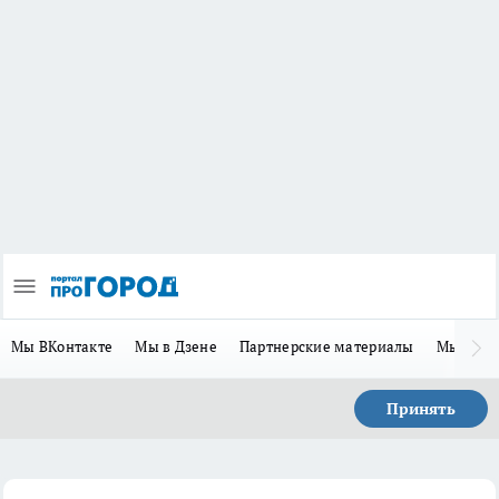
Мы ВКонтакте
Мы в Дзене
Партнерские материалы
Мы в Te
Принять