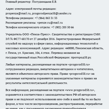
Главный редактор: Полудницына Е.В.
Адрес электронной почты редакции:
propenza@mail.ru
, progorodpenza58@yandex.ru
Телефоны редакции: +7 (964) 863 31 33
Размещение рекламы: vpenze.ru@mail.ru
Телефон коммерческого отдела: +7 (902) 205 50 66
Учредитель ООО «Пенза-Пресс». Свидетельство о регистрации СМИ:
ЭЛ № ФС77-68170 от 27 декабря 2016. Зарегистрировано Федеральной
службой по надзору в сфере связи, информационных технологий и
массовых коммуникаций. Адрес редакции: 440000, Пензенская область,
г. Пенза, ул. Красная, 104, 4 этаж. Перевод названия на
государственный язык Российской Федерации: прогород58.ру.
Любые материалы, размещенные на портале «
progorod58.ru
»
сотрудниками редакции, внештатными авторами и читателями,
являются объектами авторского права. Права «
progorod58.ru
» на
указанные материалы охраняются законодательством о правах на
результаты интеллектуальной деятельности.
Вся информация, размещенная на портале «
www.progorod58.ru
»,
охраняется в соответствии с законодательством РФ об авторском
праве и не подлежит использованию кем-либо в какой бы то ни было
форме, в том числе воспроизведению, распространению, переработке
не иначе, как с письменного разрешения правообладателя.