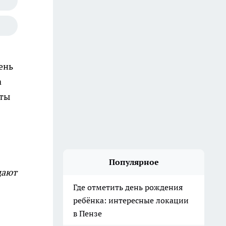
ень
а
сты
Популярное
щают
Где отметить день рождения
ребёнка: интересные локации
в Пензе